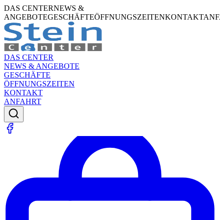
DAS CENTER
NEWS &
ANGEBOTE
GESCHÄFTE
ÖFFNUNGSZEITEN
KONTAKT
ANF
DAS CENTER
NEWS & ANGEBOTE
GESCHÄFTE
ÖFFNUNGSZEITEN
KONTAKT
ANFAHRT