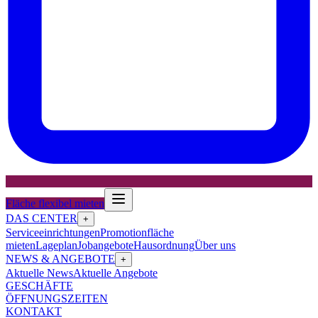
Fläche flexibel mieten
DAS CENTER
+
Serviceeinrichtungen
Promotionfläche
mieten
Lageplan
Jobangebote
Hausordnung
Über uns
NEWS & ANGEBOTE
+
Aktuelle News
Aktuelle Angebote
GESCHÄFTE
ÖFFNUNGSZEITEN
KONTAKT