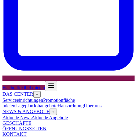
Fläche flexibel mieten
DAS CENTER
+
Serviceeinrichtungen
Promotionfläche
mieten
Lageplan
Jobangebote
Hausordnung
Über uns
NEWS & ANGEBOTE
+
Aktuelle News
Aktuelle Angebote
GESCHÄFTE
ÖFFNUNGSZEITEN
KONTAKT