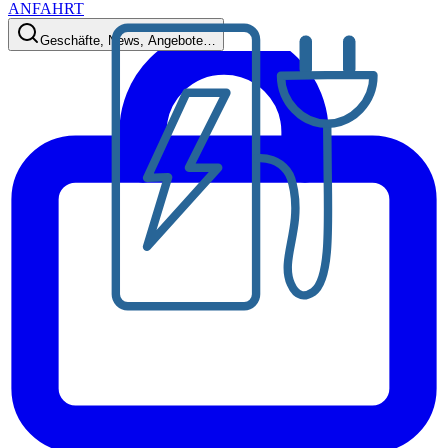
ANFAHRT
Geschäfte, News, Angebote…