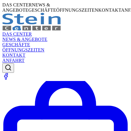
DAS CENTER
NEWS &
ANGEBOTE
GESCHÄFTE
ÖFFNUNGSZEITEN
KONTAKT
ANF
DAS CENTER
NEWS & ANGEBOTE
GESCHÄFTE
ÖFFNUNGSZEITEN
KONTAKT
ANFAHRT