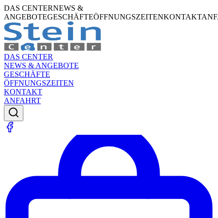
DAS CENTER
NEWS &
ANGEBOTE
GESCHÄFTE
ÖFFNUNGSZEITEN
KONTAKT
ANF
DAS CENTER
NEWS & ANGEBOTE
GESCHÄFTE
ÖFFNUNGSZEITEN
KONTAKT
ANFAHRT