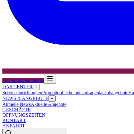
Fläche flexibel mieten
DAS CENTER
+
Serviceeinrichtungen
Promotionfläche mieten
Lageplan
Jobangebote
Ha
NEWS & ANGEBOTE
+
Aktuelle News
Aktuelle Angebote
GESCHÄFTE
ÖFFNUNGSZEITEN
KONTAKT
ANFAHRT