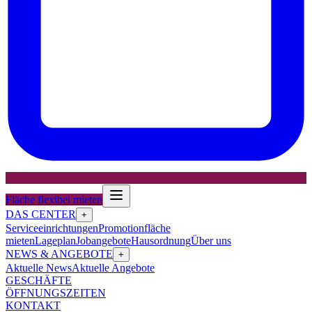
Fläche flexibel mieten
DAS CENTER
+
Serviceeinrichtungen
Promotionfläche
mieten
Lageplan
Jobangebote
Hausordnung
Über uns
NEWS & ANGEBOTE
+
Aktuelle News
Aktuelle Angebote
GESCHÄFTE
ÖFFNUNGSZEITEN
KONTAKT