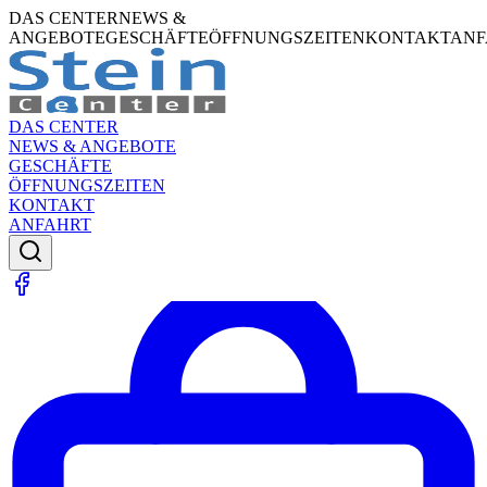
DAS CENTER
NEWS &
ANGEBOTE
GESCHÄFTE
ÖFFNUNGSZEITEN
KONTAKT
ANF
DAS CENTER
NEWS & ANGEBOTE
GESCHÄFTE
ÖFFNUNGSZEITEN
KONTAKT
ANFAHRT