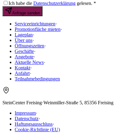
Ich habe die
Datenschutzerklärung
gelesen.
*
Anfrage senden
Serviceeinrichtungen
·
Promotionfläche mieten
·
Lageplan
·
Über uns
·
Öffnungszeiten
·
Geschäfte
·
Angebote
·
Aktuelle News
·
Kontakt
·
Anfahrt
·
Teilnahmebedingungen
SteinCenter Freising
·
Weinmiller-Straße 5, 85356 Freising
Impressum
·
Datenschutz
·
Haftungsausschluss
·
Cookie-Richtlinie (EU)