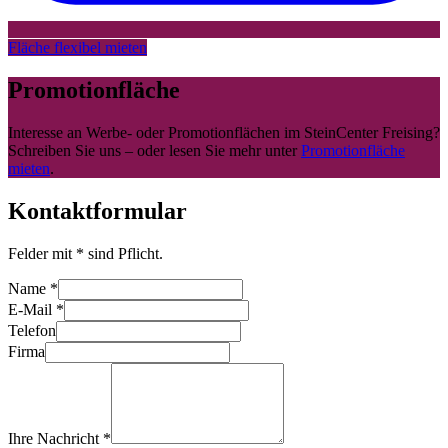
Fläche flexibel mieten
Promotionfläche
Interesse an Werbe- oder Promotionflächen im
SteinCenter Freising
?
Schreiben Sie uns – oder lesen Sie mehr unter
Promotionfläche
mieten
.
Kontaktformular
Felder mit
*
sind Pflicht.
Name
*
E-Mail
*
Telefon
Firma
Ihre Nachricht
*